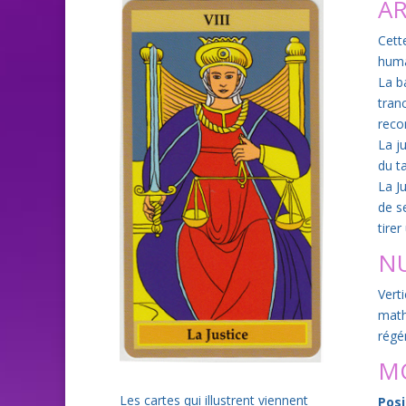
AR
Cett
hum
La b
tranc
reco
La j
du t
La Ju
de se
tire
N
Vert
math
régé
M
Les cartes qui illustrent viennent
Posi