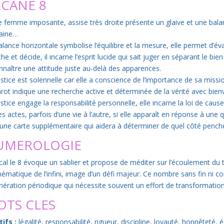
CANE 8
e femme imposante, assise très droite présente un glaive et une balance
aine…
alance horizontale symbolise l’équilibre et la mesure, elle permet d’éva
he et décide, il incarne l’esprit lucide qui sait juger en séparant le b
nnaître une attitude juste au-delà des apparences.
ustice est solennelle car elle a conscience de l’importance de sa miss
arot indique une recherche active et déterminée de la vérité avec bien
stice engage la responsabilité personnelle, elle incarne la loi de cause
s actes, parfois d’une vie à l’autre, si elle apparaît en réponse à une 
r une carte supplémentaire qui aidera à déterminer de quel côté pench
UMEROLOGIE
ical le 8 évoque un sablier et propose de méditer sur l’écoulement du 
ématique de l’infini, image d’un défi majeur. Ce nombre sans fin ni c
nération périodique qui nécessite souvent un effort de transformation
OTS CLES
tifs :
légalité, responsabilité, rigueur, discipline, loyauté, honnêteté, é