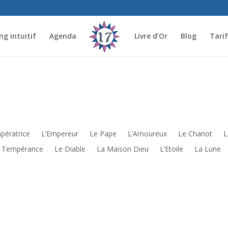
g intuitif
Agenda
Livre d’Or
Blog
Tari
mpératrice
L’Empereur
Le Pape
L’Amoureux
Le Chariot
L
 Tempérance
Le Diable
La Maison Dieu
L’Etoile
La Lune