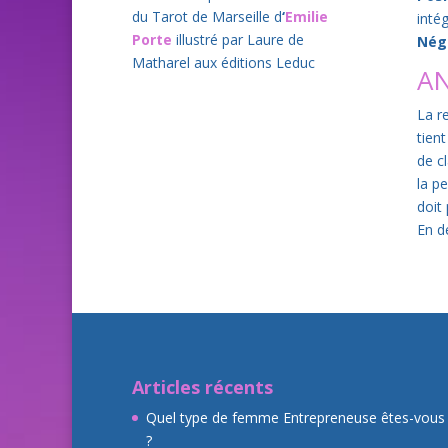
du Tarot de Marseille d
‘
Emilie
inté
Porte
illustré par Laure de
Néga
Matharel aux éditions Leduc
A
La r
tient
de c
la p
doit
En d
Articles récents
Quel type de femme Entrepreneuse êtes-vous
?