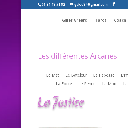
06 31 18 51 92
gylou84@gmail.com
Gilles Gréard
Tarot
Coachin
Les différentes Arcanes
Le Mat
Le Bateleur
La Papesse
L’I
La Force
Le Pendu
La Mort
La
La Justice