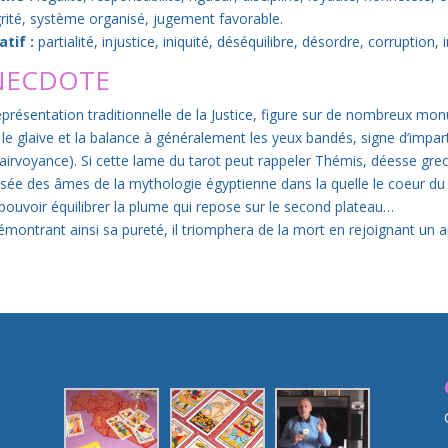
grité, système organisé, jugement favorable.
tif :
partialité, injustice, iniquité, déséquilibre, désordre, corruption, 
NECDOTE
eprésentation traditionnelle de la Justice, figure sur de nombreux mon
 le glaive et la balance à généralement les yeux bandés, signe d’imparti
lairvoyance). Si cette lame du tarot peut rappeler Thémis, déesse grecq
esée des âmes de la mythologie égyptienne dans la quelle le coeur du 
 pouvoir équilibrer la plume qui repose sur le second plateau…
émontrant ainsi sa pureté, il triomphera de la mort en rejoignant un au