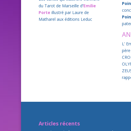
Poin
du Tarot de Marseille d
‘
Emilie
conc
Porte
illustré par Laure de
Poin
Matharel aux éditions Leduc
pate
AN
L’ E
père
CRON
OLYM
ZEUS
rapp
Articles récents