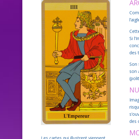
AR
Comm
l’aig
Cett
Si l
conc
des t
Son 
son a
(pol
NU
Imag
risq
s’ouv
des 
MO
Les cartes qui illustrent viennent