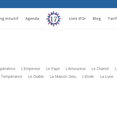
g intuitif
Agenda
Livre d’Or
Blog
Tari
mpératrice
L’Empereur
Le Pape
L’Amoureux
Le Chariot
L
 Tempérance
Le Diable
La Maison Dieu
L’Etoile
La Lune