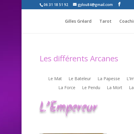
06 31 18 51 92
gylou84@gmail.com
Gilles Gréard
Tarot
Coachin
Les différents Arcanes
Le Mat
Le Bateleur
La Papesse
L’I
La Force
Le Pendu
La Mort
La
L’Empereur