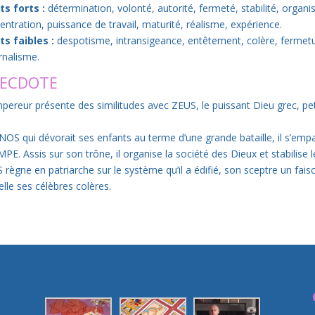
ts forts :
détermination, volonté, autorité, fermeté, stabilité, organisa
entration, puissance de travail, maturité, réalisme, expérience.
ts faibles :
despotisme, intransigeance, entêtement, colère, fermetu
rnalisme.
ECDOTE
mpereur présente des similitudes avec ZEUS, le puissant Dieu grec, pet
OS qui dévorait ses enfants au terme d’une grande bataille, il s’empar
PE. Assis sur son trône, il organise la société des Dieux et stabilise l
 règne en patriarche sur le système qu’il a édifié, son sceptre un fai
elle ses célèbres colères.