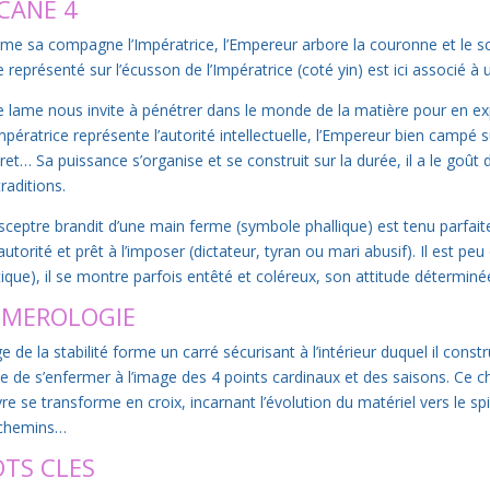
CANE 4
e sa compagne l’Impératrice, l’Empereur arbore la couronne et le sce
le représenté sur l’écusson de l’Impératrice (coté yin) est ici associé à
e lame nous invite à pénétrer dans le monde de la matière pour en exp
’Impératrice représente l’autorité intellectuelle, l’Empereur bien campé
ret… Sa puissance s’organise et se construit sur la durée, il a le goût 
raditions.
sceptre brandit d’une main ferme (symbole phallique) est tenu parfaitem
utorité et prêt à l’imposer (dictateur, tyran ou mari abusif). Il est p
itique), il se montre parfois entêté et coléreux, son attitude déterminé
MEROLOGIE
e de la stabilité forme un carré sécurisant à l’intérieur duquel il con
ue de s’enfermer à l’image des 4 points cardinaux et des saisons. Ce chi
re se transforme en croix, incarnant l’évolution du matériel vers le spiri
chemins…
TS CLES