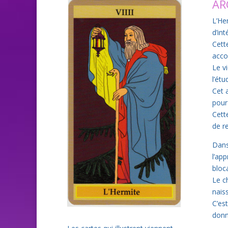
AR
L’He
d’in
Cett
acco
Le v
l’étu
Cet 
pour
Cett
de r
Dans
l’app
bloc
Le c
nais
C’es
donn