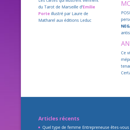
Les cartes qui illustrent viennent
MO
du Tarot de Marseille d
‘
Emilie
POSI
Porte
illustré par Laure de
pers
Matharel aux éditions Leduc
NEGA
anti
AN
Ce v
mépri
tena
Cert
Articles récents
Quel type de femme Entrepreneuse êtes-vous