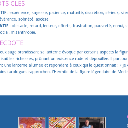
TS CLES
TIF : expérience, sagesse, patience, maturité, discrétion, sérieux, sil
évérance, sobriété, ascèse.
TIF :
obstacle, retard, lenteur, efforts, frustration, pauvreté, ennui,
social, misanthropie.
ECDOTE
ieux sage brandissant sa lanterne évoque par certains aspects la figur
sait les richesses, prônant un existence rude et dépouillée. Il parcoura
nt une lanterne allumée et répondant à ceux qui le questionnait : « j
ains tarologues rapprochent l’Hermite de la figure légendaire de Merlin