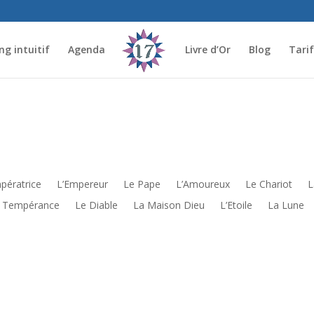
g intuitif
Agenda
Livre d’Or
Blog
Tari
mpératrice
L’Empereur
Le Pape
L’Amoureux
Le Chariot
L
 Tempérance
Le Diable
La Maison Dieu
L’Etoile
La Lune