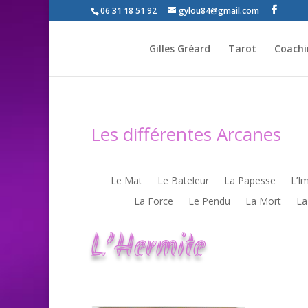
06 31 18 51 92
gylou84@gmail.com
Gilles Gréard
Tarot
Coachin
Les différentes Arcanes
Le Mat
Le Bateleur
La Papesse
L’I
La Force
Le Pendu
La Mort
La
L’Hermite