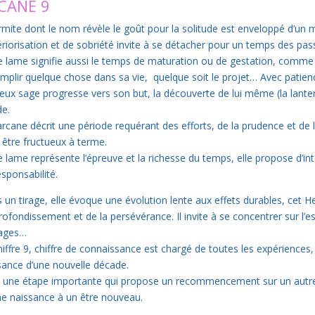
CANE 9
rmite dont le nom révèle le goût pour la solitude est enveloppé d’un ma
tériorisation et de sobriété invite à se détacher pour un temps des pass
e lame signifie aussi le temps de maturation ou de gestation, comme
mplir quelque chose dans sa vie, quelque soit le projet… Avec patienc
ieux sage progresse vers son but, la découverte de lui même (la lanter
de.
arcane décrit une période requérant des efforts, de la prudence et de 
 être fructueux à terme.
e lame représente l’épreuve et la richesse du temps, elle propose d’in
esponsabilité.
 un tirage, elle évoque une évolution lente aux effets durables, cet H
rofondissement et de la persévérance. Il invite à se concentrer sur l’es
ages…
hiffre 9, chiffre de connaissance est chargé de toutes les expériences
sance d’une nouvelle décade.
t une étape importante qui propose un recommencement sur un autre
e naissance à un être nouveau.